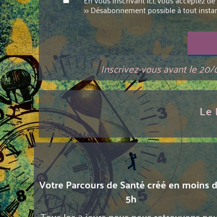
En vous inscrivant ici, vous acceptez d
>> Désabonnement possible à tout instan
Inscrivez-vous avant le 20/
Le 
🏌️
Votre Parcours de Santé créé en moins 
5h
Tous les 2 jours nous nous retrouvons po