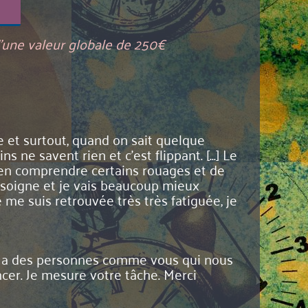
d'une valeur globale de 250€
ie et surtout, quand on sait quelque
ne savent rien et c'est flippant. [...] Le
d'en comprendre certains rouages et de
 me soigne et je vais beaucoup mieux
e me suis retrouvée très très fatiguée, je
 a des personnes comme vous qui nous
cer. Je mesure votre tâche. Merci