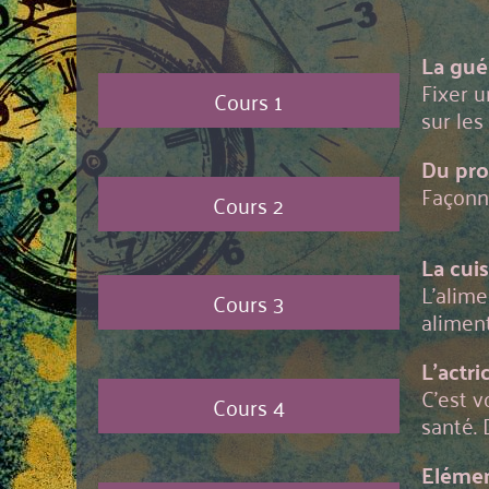
La guér
Fixer u
Cours 1
sur le
Du proj
Façonn
Cours 2
La cuis
L'alime
Cours 3
aliment
L'actri
C'est 
Cours 4
santé.
Elémen