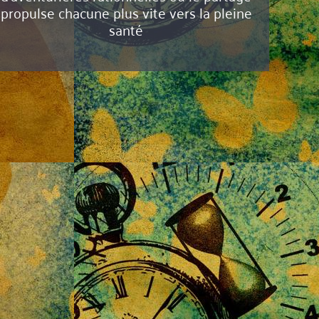
propulse chacune plus vite vers la pleine
santé