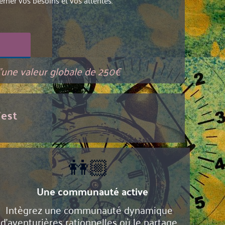
rner vos besoins et vos attentes.
d'une valeur globale de 250€
'est
👭🏼
Une communauté active
Intègrez une communauté dynamique
d'aventurières rationnelles où le partage