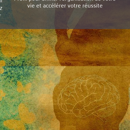
vie et accélérer votre réussite
z
r