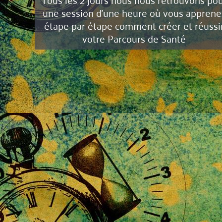
une session d'une heure où vous apprene
étape par étape comment créer et réussi
votre Parcours de Santé