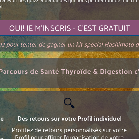
e recevoir des quizz et demandes qui nous permettront de mieux ce
t.
OUI! JE M'INSCRIS - C'EST GRATUIT
02 pour tenter de gagner un kit spécial Hashimoto 
Parcours de Santé Thyroïde & Digestion c
🔍
de
Des retours sur votre Profil individuel
Profitez de retours personnalisés sur votre
Profil pour affiner l'organisation de votre
ur